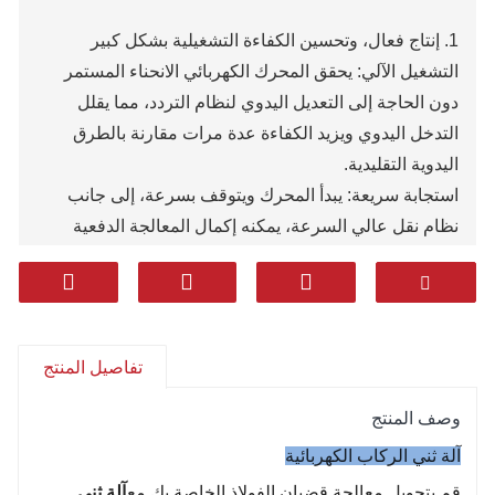
1. إنتاج فعال، وتحسين الكفاءة التشغيلية بشكل كبير
التشغيل الآلي: يحقق المحرك الكهربائي الانحناء المستمر
دون الحاجة إلى التعديل اليدوي لنظام التردد، مما يقلل
التدخل اليدوي ويزيد الكفاءة عدة مرات مقارنة بالطرق
اليدوية التقليدية.
استجابة سريعة: يبدأ المحرك ويتوقف بسرعة، إلى جانب
نظام نقل عالي السرعة، يمكنه إكمال المعالجة الدفعية
لقضبان فولاذية مفردة أو متعددة بسرعة، وهو مناسب
بشكل خاص للمشاريع ذات الجداول الزمنية الضيقة.
2. التحكم عالي الدقة لضمان جودة الهندسة
زاوية دقيقة: من خلال التحكم الإلكتروني أو أجهزة الحد
تفاصيل المنتج
الميكانيكية (مثل الشاشات الرقمية أو أقراص ضبط الزاوية)،
يمكن ضبط زاوية الانحناء (مثل 90 درجة، 135 درجة، إلخ)
وصف المنتج
بدقة، ويمكن التحكم في الخطأ في حدود +1 درجة لتجنب
آلة ثني الركاب الكهربائية
إعادة العمل.
قم بتحويل معالجة قضبان الفولاذ الخاصة بك مع
آلة ثني