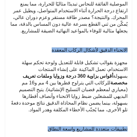
الموصلية الفائقة للنحاس تبديدًا مثاليًا للحرارة، مما يمنع
ارتفاع درجة الحرارة أثناء الاستخدام المتواصل، ويطيل عمر
المحرك. والنتيجة؟ مصدر طاقة مستقر وعزم دوران عالي،
يُمكّن من ثني القطع بسرعة عالية دون المساس بالدقة، مما
يجعلها مثالية للوفاء بالمواعيد النهائية الضيقة للمشاريع.
الانحناء الدقيق لأشكال الركاب المعقدة
مجهزة بقوالب تشكيل قابلة للتعديل ولوحة تحكم سهلة
الاستخدام، تعمل الماكينة على إنشاء المنتجات
بسهولة
أقواس بزاوية 360 درجة وزوايا وملفات تعريف
مخصصة
للركائب التي يتراوح قطرها بين 4 مم و16 مم
(معياري لمعظم قضبان التسليح الإنشائية). يتيح التصميم
البديهي للمشغلين ضبط زوايا الانحناء وأنصاف أقطارها
بسهولة، بينما يضمن نظام المحاذاة الدقيق نتائج موحدة دفعةً
تلو الأخرى، مما يُجنّب الأخطاء المكلفة وهدر المواد.
تطبيقات متعددة للمشاريع واسعة النطاق