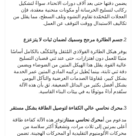
يضمن دقتها حتى بعد آلاف دورات الانحناء. سواءً لتشكيل
ركائب لتسليح الخرسانة أو مكونات منحنية معقدة، فإن
العجلات المُخمّدة تقاوم التشوه وتلف السطح، مما يقلل من
تكاليف الاستبدال ووقت التوقف عن العمل.
2.
جسم الطائرة مرجح وسميك لضمان ثبات لا يتزعزع
يوفر هيكل الطائرة الفولاذي المُثقل والمُكثّف بالكامل أساسًا
متينًا للعمل دون اهتزازات، حتى عند ثني قضبان التسليح
عالية القوة. يقلل هذا الهيكل المتين من الضوضاء ويضمن
دقة ثني ثابتة، بينما يُطيل تركيبه المادي المتين عمر الخدمة
بشكل كبير، مُقاومًا الصدمات العرضية والتآكل اليومي
بشكل أفضل بكثير من البدائل الضعيفة. ثق بأن هذه الآلة
ستُقدم أداءً موثوقًا به في بيئات البناء القاسية.
3.
محرك نحاسي عالي الكفاءة لتوصيل الطاقة بشكل مستقر
مدعوم من أ
محرك نحاسي ممتاز
توفر هذه الآلة كفاءة طاقة
أعلى بمرتين إلى ثلاث مرات، وتشغيلًا أكثر سلاسة من
محركات الألومنيوم التقليدية أو المحركات الهجينة. تضمن