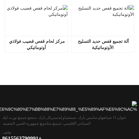
آلة تجميع قفص حديد التسليح 
مركز لحام قفص قضيب فولاذي 
الأوتوماتيكية
أوتوماتيكي
عنوان:
11 شيانغهاو ساينس بارك، شيتشياو إندستريال بارك، منتجع جينينغ نورث ليك
السياحي الإقليمي، جينينغ شاندونغ جمهورية الصين الشعبية.
هاتف:
+8615563790991