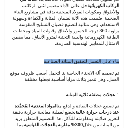
اتساق عالي: أثناء معالجة الدفعات، يكون شكل الانحناء
الركاب الكهربائية
حل عالي الأداء مصمم لثني الركائب
وارتفاع حجم كل قضيب فولاذي موحدًا لضمان توحيد
والأطواق ومكونات الفولاذ المنحنية بدقة في مشاريع البناء
الضخمة. صُممت هذه الآلة لضمان المتانة والكفاءة وسهولة
المكونات الهيكلية.
الاستخدام، وهي مثالية لتصنيع قضبان التسليح المقوسة
3. قوة قوية، قابلة للتكيف مع الاحتياجات المعقدة
بزاوية 360 درجة للجسور والأنفاق وقنوات المياه ومحطات
عزم دوران عالي: يوفر المحرك الكهربائي طاقة مستقرة
الطاقة الكهرومائية والبنية التحتية لمترو الأنفاق، مما يضمن
ويمكنه بسهولة ثني قضبان الفولاذ ذات نطاق القطر الواسع
الامتثال للمعايير الهندسية الصارمة.
(مثل 6 مم إلى 40 مم)، وحتى التعامل مع الفولاذ الملولب
عالي القوة.
بناء عالي التحمل لتحقيق المتانة الصناعية
قدرة تحميل قوية: لا تخشى التشغيل المستمر على المدى
تم تصميم آلة الانحناء الخاصة بنا لتحمل أصعب ظروف موقع
الطويل، وتجنب تدهور الأداء الناجم عن ارتفاع درجة الحرارة،
العمل، وهي تتميز بثلاث مزايا أساسية تجعلها مختلفة:
ومناسبة لمتطلبات التحميل العالية لمواقع البناء الكبيرة.
1.
عجلات مطفئة ثلاثية المتانة
تم تصنيع عجلات القيادة والدفع من
المواد المعدنية المُخمَّدة
عند درجات حرارة عالية
يخضع لعملية معالجة حرارية دقيقة
لتعزيز صلابته ومقاومته للتآكل. هذا التصميم المتطور يزيد
من المتانة من خلال
300% مقارنة بالعجلات القياسية
مما