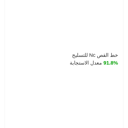
خط القص Nc للتسليح
91.8%
معدل الاستجابة