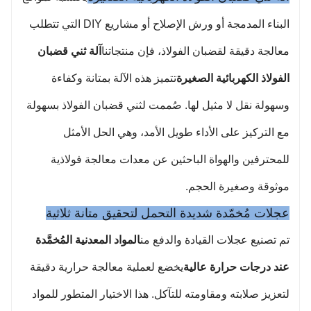
الانحناء وارتفاع حجم كل قضيب فولاذي موحدًا
البناء المدمجة أو ورش الإصلاح أو مشاريع DIY التي تتطلب
لضمان توحيد المكونات الهيكلية.
3. قوة قوية، قابلة للتكيف مع الاحتياجات المعقدة
معالجة دقيقة لقضبان الفولاذ، فإن منتجاتنا
آلة ثني قضبان
عزم دوران عالي: يوفر المحرك الكهربائي طاقة
مستقرة ويمكنه بسهولة ثني قضبان الفولاذ ذات
الفولاذ الكهربائية الصغيرة
تتميز هذه الآلة بمتانة وكفاءة
نطاق القطر الواسع (مثل 6 مم إلى 40 مم)، وحتى
وسهولة نقل لا مثيل لها. صُممت لثني قضبان الفولاذ بسهولة
التعامل مع الفولاذ الملولب عالي القوة.
قدرة تحميل قوية: لا تخشى التشغيل المستمر على
مع التركيز على الأداء طويل الأمد، وهي الحل الأمثل
المدى الطويل، وتجنب تدهور الأداء الناجم عن ارتفاع
للمحترفين والهواة الباحثين عن معدات معالجة فولاذية
درجة الحرارة، ومناسبة لمتطلبات التحميل العالية
لمواقع البناء الكبيرة.
موثوقة وصغيرة الحجم.
عجلات مُخمّدة شديدة التحمل لتحقيق متانة ثلاثية
تم تصنيع عجلات القيادة والدفع من
المواد المعدنية المُخمَّدة
عند درجات حرارة عالية
يخضع لعملية معالجة حرارية دقيقة
لتعزيز صلابته ومقاومته للتآكل. هذا الاختيار المتطور للمواد