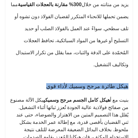
يزيد من متانته من خلال
300% مقارنة بالعجلات القياسية
مما
يضمن تحملها للانحناء المتكرر لقضبان الفولاذ دون تشوه أو
تلف سطحي. سواءً عند العمل بالفولاذ الصلب أو حديد
التسليح أو غيرها من المواد السبائكية، تحافظ العجلات
المُخمّدة على الدقة والثبات، مما يقلل من تكرار الاستبدال
وتكاليف التشغيل.
هيكل طائرة مرجح وسميك لأداء قوي
بنيت مع أ
هيكل كامل الجسم مرجح وسميك
هيكل الآلة مصنوع
من صفائح فولاذية عالية الجودة تُعزز ثباتها أثناء التشغيل.
يُقلل هذا التصميم المتين من الاهتزاز والضوضاء، حتى عند
ثني القضبان بأقصى قدرة، مع إطالة عمر الخدمة بشكل
ملحوظ. بخلاف البدائل الضعيفة المعرضة للتلف نتيجة
الاستخدام المكثف، فإن هيكلنا المُعزز يقاوم الصدمات