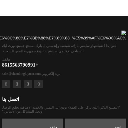
عنوان:
11 شيانغهاو ساينس بارك، شيتشياو إندستريال بارك، منتجع جينينغ نورث ليك
السياحي الإقليمي، جينينغ شاندونغ جمهورية الصين الشعبية.
هاتف:
+8615563790991
بريد إلكتروني:
sales@shandongluyuan.com
اتصل بنا
"التصنيع الذكي الذي يركز على العملاء يؤدي إلى التميز، والخدمة الإضافية تخلق الرضا،
وتحل المشاكل من الأساس."