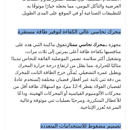
العرضية والتآكل اليومي، مما يجعله خيارًا موثوقًا به
للتطبيقات الصناعية أو في الموقع على المدى الطويل.
محرك نحاسي عالي الكفاءة لتوفير طاقة مستقرة
مجهزة بـ
محرك نحاسي ممتاز
تتفوق ماكينة الثني هذه على
منافسيها بكفاءة طاقة أعلى بمرتين إلى ثلاث مرات،
وتشغيل أكثر سلاسة. تضمن الموصلية الفائقة للنحاس تبديدًا
مثاليًا للحرارة، مما يقلل من ارتفاع درجة حرارة المحرك
ويطيل عمره التشغيلي. يُمكّن خرج الطاقة الثابت للمحرك
من دقة ثني ثابتة عبر أقطار قضبان مختلفة (تُستخدم عادةً
لقضبان الفولاذ بقطر 4-12 مم)، مع استهلاك طاقة أقل من
محركات الألومنيوم القياسية أو المحركات الهجينة. وداعًا
للأعطال المتكررة، ومرحبًا بعمليات ثني موثوقة وعالية
السرعة تُعزز الإنتاجية.
تصميم مضغوط للاستخدامات المتعددة