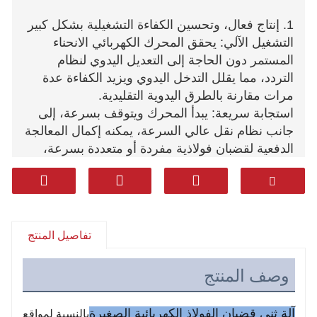
1. إنتاج فعال، وتحسين الكفاءة التشغيلية بشكل كبير
التشغيل الآلي: يحقق المحرك الكهربائي الانحناء
المستمر دون الحاجة إلى التعديل اليدوي لنظام
التردد، مما يقلل التدخل اليدوي ويزيد الكفاءة عدة
مرات مقارنة بالطرق اليدوية التقليدية.
استجابة سريعة: يبدأ المحرك ويتوقف بسرعة، إلى
جانب نظام نقل عالي السرعة، يمكنه إكمال المعالجة
الدفعية لقضبان فولاذية مفردة أو متعددة بسرعة،
وهو مناسب بشكل خاص للمشاريع ذات الجداول
الزمنية الضيقة.
2. التحكم عالي الدقة لضمان جودة الهندسة
زاوية دقيقة: من خلال التحكم الإلكتروني أو أجهزة
تفاصيل المنتج
الحد الميكانيكية (مثل الشاشات الرقمية أو أقراص
ضبط الزاوية)، يمكن ضبط زاوية الانحناء (مثل 90
درجة، 135 درجة، إلخ) بدقة، ويمكن التحكم في
وصف المنتج
الخطأ في حدود +1 درجة لتجنب إعادة العمل.
اتساق عالي: أثناء معالجة الدفعات، يكون شكل
آلة ثني قضبان الفولاذ الكهربائية الصغيرة
بالنسبة لمواقع