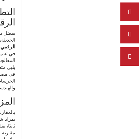
التط
الرق
بفضل دقت
الحديثة،
الرقمي 
في تشييد
المعالجة
يلبي متط
في مصانع
الخرسان
والهندسة
المز
بمزايا ش
مقارنة ب