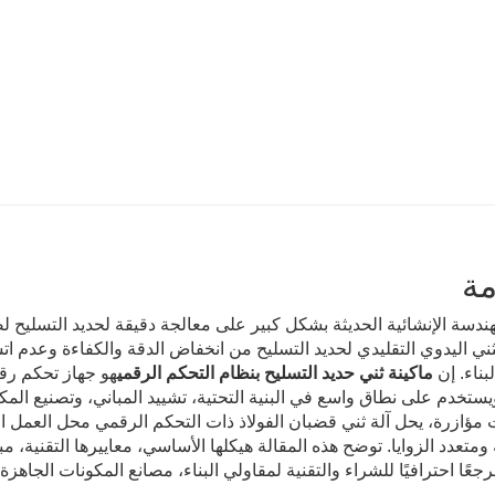
ة
هندسة الإنشائية الحديثة بشكل كبير على معالجة دقيقة لحديد التسليح ل
ثني اليدوي التقليدي لحديد التسليح من انخفاض الدقة والكفاءة وعدم اتساق
لبناء. إن
ماكينة ثني حديد التسليح بنظام التحكم الرقمي
هو جهاز تحكم رق
يستخدم على نطاق واسع في البنية التحتية، تشييد المباني، وتصنيع المك
مؤازرة، يحل آلة ثني قضبان الفولاذ ذات التحكم الرقمي محل العمل ا
متعدد الزوايا. توضح هذه المقالة هيكلها الأساسي، معاييرها التقنية، مب
جعًا احترافيًا للشراء والتقنية لمقاولي البناء، مصانع المكونات الجاه