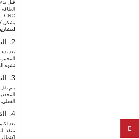
قبل بدء 
الطاقة. 
CNC
بشكل كبي
لمشاريع 
2. التغذية التلقائية والتسوية
بعد بدء 
المجموعا
تشوه الم
3. الثني والتشكيل الذكي
يتم نقل 
المحددين
الفعلي. 
4. القطع والتفريغ والإحصاء العددي
بعد اكتم
منفذ الت
اكتمال ا