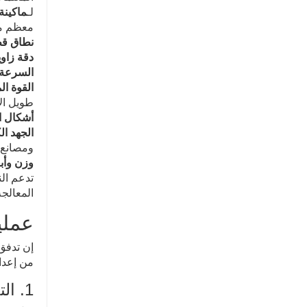
لـ
ماكينة
معظم مشا
نطاق قطر
دقة زاوية
السرعة 
القوة ال
طويل الأ
أشكال ا
الجهد الك
ومصانع 
وزن وأبع
تدعم الن
المعالجة
عملي
إن تدفق 
من إعداد
1. التحضير قبل التشغيل وإعداد المعلمات