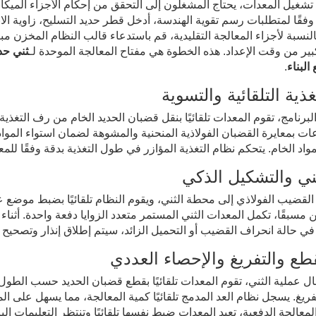
تشغيل المعدات، يحتاج المشغلون إلى التحقق من إحكام الأجزاء الميكان
وفقًا لمتطلبات رسم تقوية الهندسة، أدخل قطر حديد التسليح، زاوية ال
. بالنسبة لأجزاء المعالجة التقليدية، قم باستدعاء قالب النظام المخزن 
ر من وقت الإعداد. هذه الخطوة هي مفتاح المعالجة الموحدة لـ
ثني حد
البناء
.
البرنامج، تقوم المعدات تلقائيًا بنقل قضبان الحديد الخام من رف التغذية 
ت بمعايرة القضبان الفولاذية المنحنية والمشوهة لضمان استواء المواد ا
واد الخام. يتحكم نظام التغذية المؤازر في طول التغذية بدقة وفقًا للمعا
القضيب الفولاذي إلى محطة الثني، ويقوم النظام تلقائيًا بضبط موضع عم
 مسبقًا، تكمل المعدات الثني المستمر متعدد الزوايا دفعة واحدة. أثنا
في حالة انحراف القضيب أو التحميل الزائد، سيتم إطلاق إنذار وتصحيح تل
ال عملية الثني، تقوم المعدات تلقائيًا بقطع قضبان الحديد حسب الطول الم
فريغ. يسجل نظام العد المدمج تلقائيًا كمية المعالجة، مما يسهل على الم
لمعالجة الدفعية، تعيد المعدات ضبط نفسها تلقائيًا وتنتظر التعليمات البر