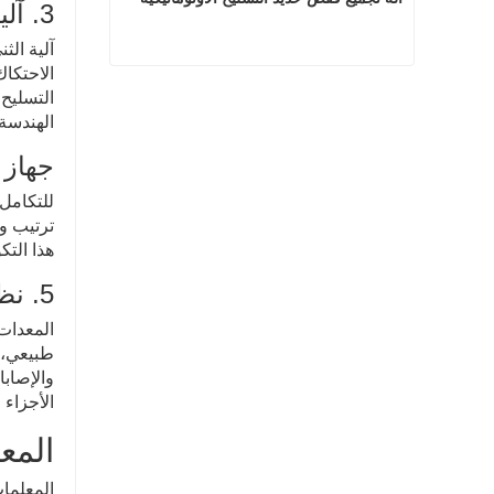
3. آلية الانحناء والتحديد الدقيقة
آلية الث
الاحتكاك
آلة تجميع قفص حديد التسليح الأوتوماتيكية
الهندسة 
اتصل الآن
جهاز 
للتكامل 
ترتيب ون
هذا التك
5. نظام الحماية والسلامة والأنظمة المساعدة
المعدات
طبيعي، أ
والإصابا
الأجزاء ا
المعل
المعلمات