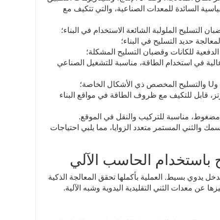
ياسية السائدة للمعدات الصناعية، والتي تتكيف مع
كفاءة عالية في استخدام الطاقة، مناسبة للتشغيل الصناعي
طاقة صناعي ثلاثي الطور 380 فولت/50 هرتز، قابل للتكيف مع ظروف الطاقة في مواقع البناء
ك والثني المستمر متعدد الزوايا، مما يلبي احتياجات
ح باستخدام الحاسب الآلي
خل يدوي بسيط. العملية بأكملها تحقق المعالجة الذكية
زها عن معدات الثني التقليدية اليدوية وشبه الآلية.