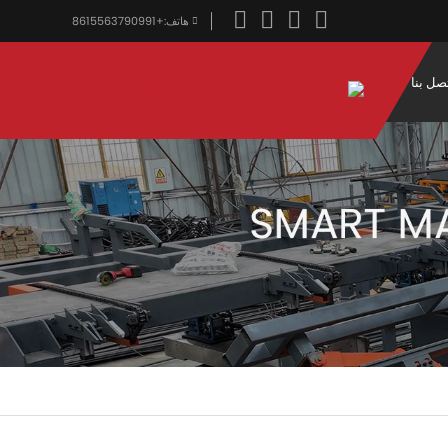
هاتف:
+8615563790991
صل بنا