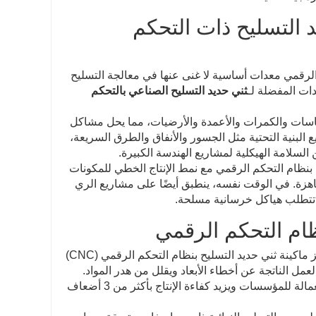
د التسليح ذات التحكم
م الرقمي معدات أساسية لا غنى عنها في معالجة التسليح
دات المفضلة لـ
ثني حديد التسليح الصناعي بالتحكم
لأساسات والكمرات والأعمدة والأرضيات، مما يحل مشاكل
 البنية التحتية مثل الجسور والأنفاق والطرق السريعة،
السلامة الهيكلية لمشاريع الهندسة الكبيرة.
ح بنظام التحكم الرقمي مع نمط الإنتاج الخطي للمكونات
اهزة. في الوقت نفسه، ينطبق أيضًا على مشاريع الري
تي تتطلب هياكل خرسانية مسلحة.
نظام التحكم الرقمي
بالمقارنة مع طرق الثني اليدوية التقليدية ومعدات الثني شبه الأوتوماتيكية، تتميز ماكينة ثني حديد التسليح بنظام التحكم الرقمي (CNC)
عمل الناتجة عن أخطاء الأبعاد ويقلل من هدر المواد.
ثانيًا، تقلل العمليات الآلية الاعتماد على العمالة بشكل كبير، مما يوفر تكاليف العمالة للمؤسسات ويزيد كفاءة الإنتاج بأكثر من 3 أضعاف