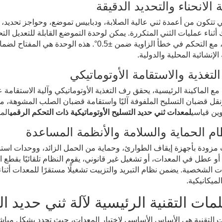
ني تتكون من أعمدة ثني عالية الصلابة، ودبابيس تموضع، وحواجز تحديد،
 أثناء عمليات الثني المتكررة. يمكن لوحدة التموضع القابلة للتعديل ال
التسليح، مع التحكم في خطأ الزاوية ضمن ±0.5°. ه
الإنشائية المحلية والدولية.
التغذية والاستقامة الأوتوماتيكي
مع الماكينة الرئيسية، يحقق رف التغذية الأوتوماتيكي وآلية الاستقامة ع
قل قضبان التسليح الملفوفة آليًا واستقامة قضبان الصلب المشوهة، م
وين قياسي
لمعدات ثني حديد التسليح الأوتوماتيكية ذات التحكم الرقمي
الم
 مزودة بأجهزة إيقاف الطوارئ، وحماية من الحمل الزائد، ووحدات است
و عطل في المعدات، أو تشغيل غير قانوني، يقوم النظام تلقائيًا بقطع ا
ت الشخصية. يضمن نظام التبريد والتزييت تشغيلًا مستقرًا للمعدات أثن
لميكانيكية.
مات التقنية الرئيسية لآلة ثني حديد التس
 التقنية هي الأساس الأساسي لاختيار المعدات، حيث تحدد بشكل مباشر 