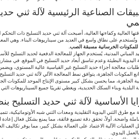
بيقات الصناعية الرئيسية لآلة ثني حدي
مي
ها العالية وكفاءتها العالية، أصبحت آلة ثني حديد التسليح ذات التحك
 وتُستخدم على نطاق واسع في العديد من سيناريوهات البناء. وهي المع
للمكونات الخرسانية مسبقة الصب
.
 المباني المدنية، يُستخدم الجهاز للمعالجة الدفعية لحديد التسليح ل
 اليدوية البطيئة وعدم تناسق أبعاد حديد التسليح في الموقع. في مشاريع
لبات معالجة أجزاء حديد التسليح غير القياسية عالية المستوى، ويضمن 
 المكونات الجاهزة، يتوافق نمط المعالجة الآلي لآلة ثني حديد التسلي
ية الجاهزة، مما يحسن بشكل كبير مستوى الإنتاج الموحد للمكونات الج
 البلدية وبناء السكك الحديدية، ويغطي تقريبًا جميع السيناريوهات ال
ايا الأساسية لآلة ثني حديد التسليح ب
املة واضحة. أولاً، تحقق دقة تصنيع فائقة، مما يمنع بشكل فعال إعادة ال
العمل اليدوي.