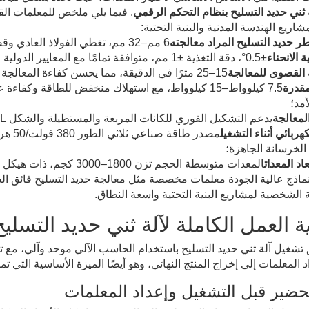
 ثني حديد التسليح بنظام التحكم الرقمي
. فيما يلي ملخص للمعلمات الق
ريع الهندسة المدنية والبنية التحتية:
 حديد التسليح المراد معالجته
6 مم–32 مم، تغطي الفولاذ العادي وقضبان التسليح الملولبة الشائعة الاستخدام في البناء؛
 الانحناء
±0.5°، دقة التغذية ±1 مم، متوافقة تمامًا مع المعايير الدولية لمعالجة حديد التسليح في البناء؛
القصوى للمعالجة
15–25 مترًا في الدقيقة، مما يحسن كفاءة المعالجة الدفعية للكانات وقضبان التسليح المشكلة؛
مقدرة
7.5 كيلوواط–15 كيلوواط، مع استهلاك منخفض للطاقة و
مد؛
لمعالجة
يدعم التشكيل الفوري للكانات المربعة والمستطيلة والشكل L وU والتسليح المخصص ذي الأشكال الخاصة؛
هربائي أثناء التشغيل
مصدر 
الخرسانة الجاهزة؛
اد المعدات
المعدات متوسطة الحجم تزن 1800–3000 كجم، ذات هيكل مضغوط، مناسبة للتركيب والنقل في الموقع.
ماذج عالية الجودة معلمات مخصصة مثل معالجة حديد التسليح فائق السم
 الشخصية لمشاريع البنية التحتية واسعة النطاق.
ة العمل الكاملة لآلة ثني حديد التسلي
تشغيل آلة ثني حديد التسليح باستخدام الحاسب الآلي موحد وآلي، مع تد
 المعلمات إلى إخراج المنتج النهائي، وهو أيضًا الميزة الأساسية التي تمي