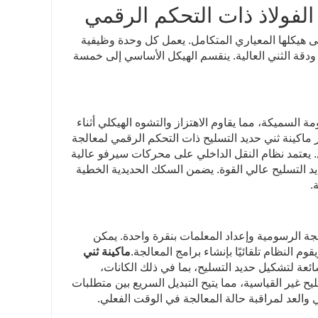
الفولاذ ذات التحكم الرقمي
على هيكلها المعياري المتكامل. يعمل كل وحدة وظيفية
قة الثني العالية. ينقسم الهيكل الأساسي إلى خمسة
مة السميكة، مما يقاوم الاهتزاز والتشوه الهيكلي أثناء
 ماكينة ثني حديد التسليح ذات التحكم الرقمي لمعالجة
ل. يعتمد نظام النقل الداخلي على محركات سيرفو عالية
 التسليح عالي القوة. يضمن السكك الحديدية الخطية
.
الأساسي للمعدات، يدعم نظام التحكم المتكامل PLC+HMI البرمجة الرسومية وإعداد المعلمات بنقرة واحدة. يمكن
 النظام تلقائيًا بإنشاء برامج المعالجة.
ماكينة ثني
ئعة لتشكيل حديد التسليح، بما في ذلك الكانات،
ان على شكل حرف L، وأجزاء حديد التسليح غير القياسية، مما يتيح التبديل السريع بين متطلبات
ي والعد لمراقبة حالة المعالجة في الوقت الفعلي.