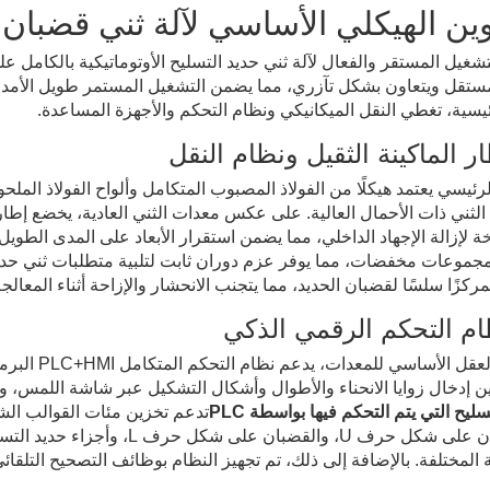
وين الهيكلي الأساسي لآلة ثني قضبان 
تشغيل المستقر والفعال لآلة ثني حديد التسليح الأوتوماتيكية بالكامل 
تقل ويتعاون بشكل تآزري، مما يضمن التشغيل المستمر طويل الأمد ود
يسية، تغطي النقل الميكانيكي ونظام التحكم والأجهزة المساعدة.
لرئيسي يعتمد هيكلًا من الفولاذ المصبوب المتكامل وألواح الفولاذ الملحو
لثني ذات الأحمال العالية. على عكس معدات الثني العادية، يخضع إطار
 لإزالة الإجهاد الداخلي، مما يضمن استقرار الأبعاد على المدى الطوي
مجموعات مخفضات، مما يوفر عزم دوران ثابت لتلبية متطلبات ثني حديد
مركزًا سلسًا لقضبان الحديد، مما يتجنب الانحشار والإزاحة أثناء المعالجة
بصفته العقل 
 إدخال زوايا الانحناء والأطوال وأشكال التشكيل عبر شاشة اللمس، ويقوم
سليح التي يتم التحكم فيها بواسطة PLC
تدعم تخزين مئات القوالب الشا
والقضبان على شكل حرف U، والقضب
 المختلفة. بالإضافة إلى ذلك، تم تجهيز النظام بوظائف التصحيح التلقائ