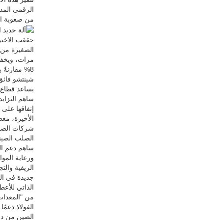
من صعوبة ال
حققت الاخترا
يساعد قطاع ا
شركات الصنا
الصلب الصيني
ساهم دعم الس
ورعاية المو
الريفية والت
جديدة في ال
الذاتي للأعط
من "المعدات 
الفولاذ دعمً
الصين من دو