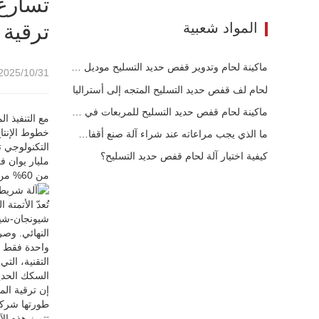
تسارع
المواد شعبية
ترقية 
ماكينة لحام وتدوير قفص حديد التسليح موديل 1600 تم شحنها إلى أستراليا
2025/10/31 08:53
لحام لف قفص حديد التسليح المتجه إلى أستراليا
ماكينة لحام قفص حديد التسليح للمربعات في روسيا
مع التنفيذ ا
خطوط الإنتاج
ما الذي يجب مراعاته عند شراء آلة صنع أقفاص حديد التسليح؟
كيفية اختيار آلة لحام قفص حديد التسليح؟
من 60% من براءات الاختراع التقنية، لتصبح القوة الرئيسية للابتكار في الصناعة.
تُعدّ الأتمت
شيونجان-شينت
التقنية، الت
السكك الحدي
طورتها شركة 