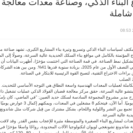
 البناء الذكي، وصناعة معدات معالج
شاملة
لمكثف لسياسات البناء الذكي وتسريع وتيرة بناء المشاريع الكبرى، تشهد صناعة مع
 المؤتمتة بالكامل في مواقع بناء السكك الحديدية عالية السرعة، وصولًا إلى المعدات
مليار يوان في النصف الأول من عام 2025،
ة الكاملة لعمليات المعدات الهندسية واسعة النطاق هي التوجه الأساسي للتحديث.
شو عالية السرعة، حقق مركز معالجة قضبان الفولاذ الذكي عمليات تشغيل ذاتية ا
واحدة فقط يوميًا. أما الآن
ي تجمع بين النشر واللولبة واللحام، بشكل مشترك من قِبل شركات مثل شاندونغ 
دية عالية السرعة.
شاندونغ تشونغجي لويوان لتكنولوجيا الآلات المحدودة، رواجًا واسعًا مؤخرًا 
تتميز هذه الآلة بت