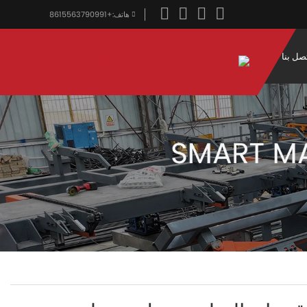
هاتف:
+8615563790991
صل بنا