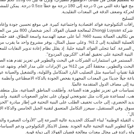
الرقمي المدمج فيها دقة الثني من
حركة وضعف الدقة في المعدات التقليدية.
قات التكنولوجية فوائد اقتصادية واجتماعية كبيرة. في موقع تحسين جودة وإعادة
الصغيرة من شركة Luyuan
مرات، ويخفض تكاليف العمالة بنسبة 60%. أما على صعيد الهندسة واس
لبنية التحتية على تحقيق أهداف "الكربون المزدوج".
عة جيلًا جديدًا من المعدات المجهزة بفحص الجودة بالذكاء الاصطناعي وأنظم
ة إلى مصاف الدول المتقدمة عالميًا.
ياسات في تعزيز تطوير هذه الصناعة. وأطلقت المناطق الصناعية، مثل منطقة جين
اهب، لمساعدة شركات مثل تشونغجي لويوان على تجاوز الصعوبات التقنية. وأشار 
جديد الحضري، إلى جانب تخفيف الطلب على البنية التحتية في إطار مبادرة "الح
سوق. وفي المستقبل، سيعزز التكامل المتعمق لتقنية الجيل الخامس والذكاء ال
ال".
الثقيلة الوطنية" لبناء السكك الحديدية عالية السرعة إلى "الأدوات الصغيرة وال
ا قويًا لتطوير البنية التحتية عالية الجودة. بفضل الابتكار التكنولوجي ودعم السي
لة رائدة في مجال معدات معالجة قضبان الفولاذ إلى دولة قوية.