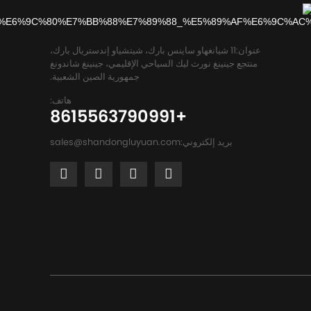
عنوان:
11 شيانغهاو ساينس بارك، شيتشياو إندستريال بارك،
منتجع جينينغ نورث ليك السياحي الإقليمي، جينينغ شاندونغ
جمهورية الصين الشعبية.
هاتف:
+8615563790991
بريد إلكتروني:
sales@shandongluyuan.com