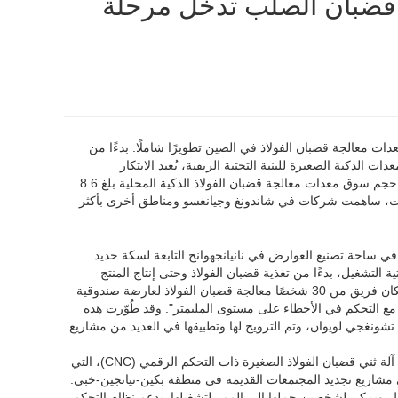
ة قضبان الصلب تدخل مرحلة
دات معالجة قضبان الفولاذ في الصين تطويرًا شاملًا. بدءًا من
 الذكية الصغيرة للبنية التحتية الريفية، يُعيد الابتكار
التكنولوجي تشكيل نمط الصناعة. في قمة الصناعة التي اختتمت مؤخرًا، أظهرت البيانات أن حجم سوق معدات معالجة قضبان الفولاذ الذكية المحلية بلغ 8.6
 بزيادة سنوية قدرها 41%. ومن بين هذه الشركات، ساهمت شركات في شاندونغ وجيانغسو ومناطق أخرى بأكثر
 في ساحة تصنيع العوارض في نانيانجهوانج التابعة لسكة حديد
لتشغيل، بدءًا من تغذية قضبان الفولاذ وحتى إنتاج المنتج
النهائي. وصرح مدير مشروع المجموعة السادسة لسكك حديد الصين: "في الماضي، كان بإمكان فريق من 30 شخصًا معالجة قضبان الفولاذ لعارضة صندوقية
، فيتحكم 8 مشغلين في المعدات، ويمكنهم إكمال 3 عوارض يوميًا مع التحكم في الأخطاء على مستوى المليمتر". وقد طُوّرت هذه
تشونغجي لويوان، وتم الترويج لها وتطبيقها في العديد من مشاريع
إن ترقية المعدات لمشاريع البناء الصغيرة والمتوسطة مثيرة للإعجاب بنفس القدر. وقد لاقت آلة ثني قضبان الفولاذ الصغيرة ذات التحكم الرقمي (CNC)، التي
في مشاريع تجديد المجتمعات القديمة في منطقة بكين-تيانجين-خبي.
صميم هيكل من سبائك الألومنيوم للطيران، ويزن ما بين 80 و120 كجم فقط، ويمكن لشخصين حملها إلى الممر لتشغيلها. يدعم نظام التحكم