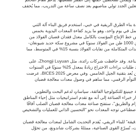
 0 درجة إلى 180 درجة مع خطأ ≤±0.5 درجة. يمكن للمشغلين الجدد تولي مناصبهم بعد نصف ساعة من التدريب، مما يُخفف
 بناء الطرق الريفية في خبي، استخدم فريق البناء آلة الثني
Zhongji  لمعالجة قضبان الفولاذ. أنجز شخصان 800 متر من العمل في يوم واحد، وهو ما يزيد كفاءة المعدات اليدوية بخمس
عة النطاق، فقد خفّض خط الإنتاج المؤتمت بالكامل معدل فقدان قضبان الفولاذ من
8% مقارنةً بالعملية التقليدية إلى 1.2%. وعلى سبيل المثال، يوفر مشروع واحد ما يقرب من 1000 طن من الفولاذ سنويًا في مشروع سكة ​​حديد شيونغان-
شينتشو فائق السرعة. كما تتجلى الفوائد البيئية جليةً. إذ يقلل نظام إعادة تدوير النفايات للمعدات المتكاملة من نفايات الفولاذ بنسبة 15% في المتوسط، مما
ساهم التزايد المستمر في استثمارات الشركات في البحث والتطوير في تعزيز تقدم هذه الصناعة. وقد حافظت شركات رائدة، مثل Zhongji Luyuan، على
إنفاقها على البحث والتطوير، محققةً أكثر من 12% من الإيرادات على مدار العام. وشهد عدد طلبات براءات الاختراع زيادةً بمعدل 25% سنويًا في السنوات
الأخيرة، مغطيةً تقنياتٍ أساسية مثل التصليب البارد المتكامل واللولبة، والتشغيل والصيانة عن بُعد بتقنية الجيل الخامس. وفي معرض BICES 2025، عرضت
ة التوأم الرقمي، مما ساهم في وصول معدات معالجة قضبان
ينغ للتكنولوجيا الفائقة، سياساتٍ لدعم البحث والتطوير،
خبراء الصناعة إلى أنه مع تقدم استراتيجيات مثل إحياء المناطق
زام والطريق"، ستفتح صناعة معدات معالجة قضبان الصلب آفاقًا
اصطناعي توجه المعدات نحو "التحسين الذاتي للعمليات والتشخيص
دقيقة" للبناء الريفي، يُقدم التحديث الشامل لمعدات معالجة قضبان
اسات، تُسرّع القوى الصناعية، ممثلةً بشركات شاندونغ، من تحوّل