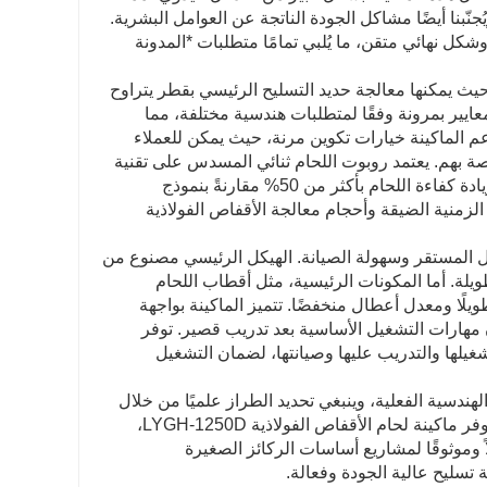
عبء عن العمالة (حيث يُمكن تقليل عدد المشغلين من 5-6 إلى 2-3)، ويُجنّبنا أيضًا مشاكل الجودة الناتجة عن العوامل البشرية.
 وشكل نهائي متقن، ما يُلبي تمامًا متطلبات *المدونة
LYGH-1 بقدرة عالية على التكيف، حيث يمكنها معالجة حديد التسليح الرئيسي بقطر يتراوح
مم. كما تتيح إمكانية تعديل المعايير بمرونة وفقًا لمتطلبات هندسية مختلفة، مما
م الماكينة خيارات تكوين مرنة، حيث يمكن للعملاء
صة بهم. يعتمد روبوت اللحام ثنائي المسدس على تقنية
اللحام المتزامن، مما يُمكّنه من إتمام لحام نقطتي لحام في آن واحد، وبالتالي زيادة كفاءة اللحام بأكثر من 50% مقارنةً بنموذج
لزمنية الضيقة وأحجام معالجة الأقفاص الفولاذية
، تتميز ماكينة لحام الأقفاص الفولاذية LYGH-1250D بالتشغيل المستقر وسهولة الصيانة. الهيكل الرئيسي مصنوع من
يلة. أما المكونات الرئيسية، مثل أقطاب اللحام
ًا ومعدل أعطال منخفضًا. تتميز الماكينة بواجهة
 مهارات التشغيل الأساسية بعد تدريب قصير. توفر
شغيلها والتدريب عليها وصيانتها، لضمان التشغيل
لهندسية الفعلية، وينبغي تحديد الطراز علميًا من خلال
ثلاثة أبعاد أساسية هي قطر الركيزة، وطريقة اللف، وترتيب التسليح الرئيسي. توفر ماكينة لحام الأقفاص الفولاذية LYGH-1250D،
ً وموثوقًا لمشاريع أساسات الركائز الصغيرة
تسليح عالية الجودة وفعالة.