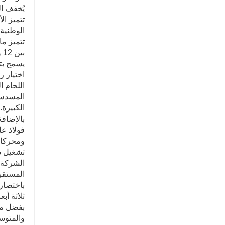
تتميز ال
الوطنية 
يسمح بت
اختيار ر
المسدس ا
الكبيرة.
فولاذ عا
ومحركات
تشغيل س
الشركة ا
المستقر 
باختصار،
بفضل مست
والمتوس