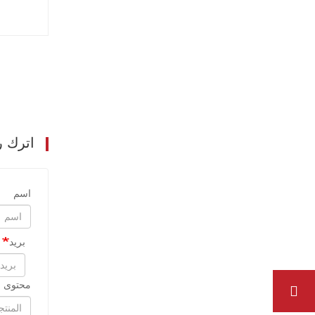
اترك ر
اسم
بريد
محتوى ا