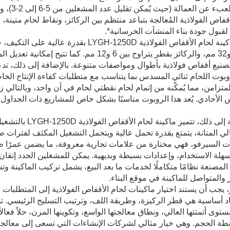
يُخفف ال
أقفاص الفولاذية المُعالجة بتباعد منتظم بين الركائز، ونقاط لحام متينة،
لقبول جودة بناء المنشآت الخرسانية*.
تتميز ماكينة لحام الأقفاص الفولاذية 250D
بين 12 و32 مم، والركائز بقطر يتراوح بين 6 و12 
صنيع أقفاص فولاذية بأطوال ومواصفات متنوعة. بالإضافة إلى ذلك، تدع
وبوت اللحام ثنائي المسدس بما يتناسب مع متطلبات كفاءة الإنتاج الخا
لأحادي. يُعد هذا الروبوت مناسبًا بشكل خاص للمشاريع ذات الجداول ا
بالإضافة إلى ذلك
لي المتانة، يتمتع بقدرة تحمل عالية ويتحمل التشغيل المكثف لفترات طو
 السيرفو، فهي مختارة من علامات تجارية معروفة، ما يضمن عمرًا طويل
هلة الاستخدام، وإعدادات بسيطة وبديهية. يمكن للمشغلين الجدد إتقان
لمصنعة نظامًا متكاملًا لخدمات ما بعد البيع، يشمل تركيب الماكينة وت
والمتواصل للماكينة في موقع البناء.
 يجب أن يستند اختيار ماكينات لحام الأقفاص الفولاذية إلى المتطلبات ا
وى أتمتتها العالي، ونطاق معالجتها الواسع، وتكوينها المرن، حلاً فعالا
طة الحجم. وهي خيار مثالي لشركات الإنشاءات التي تسعى إلى معالجة 