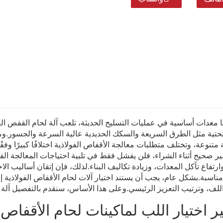
ا معدات أساسية في عمليات التسليح الحديثة، تلعب آلة لحام القفص ال
لتحتية مثل الطرق السريعة والسكك الحديدية عالية السرعة والجسور.و
ة متنوعة، وتختلف متطلبات معالجة الأقفاص الفولاذية اختلافًا كبيرًا وفقًا
ر صحيح أثناء الشراء، فلن يفشل فقط في تلبية احتياجات المعالجة ال
 وارتفاع تآكل المعدات، وزيادة تكاليف البناء.لذلك، فإن إتقان أساليب
ناسبة.بشكل عام، يجب أن يستند اختيار آلات لحام الأقفاص الفولاذية إ
ف، وترتيب التعزيز الرئيسي.وعلى هذا الأساس، سنقدم بالتفصيل آلة لحام الأقفا
ر اختيار اللب لماكينات لحام الأقفاص ا