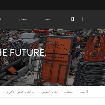
بيت
منتجات
ق
بيت
منتجات
لحام القفص
آلة لحام قفص الأكوام
ماكينة لحام الأقفاص الفولاذية: دليل اختيار الشراء ومقدمة عن طراز LYGH-1250D