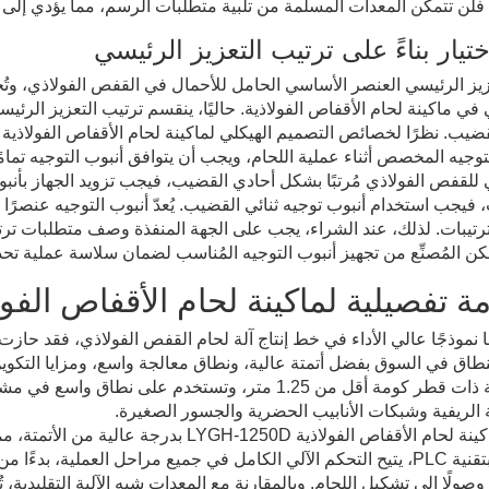
فلن تتمكن المعدات المسلمة من تلبية متطلبات الرسم، مما يؤدي إلى 
تعزيز الرئيسي العنصر الأساسي الحامل للأحمال في القفص الفولاذي، وتُح
في ماكينة لحام الأقفاص الفولاذية. حاليًا، ينقسم ترتيب التعزيز الرئ
قضيب. نظرًا لخصائص التصميم الهيكلي لماكينة لحام الأقفاص الفولاذية ب
توجيه المخصص أثناء عملية اللحام، ويجب أن يتوافق أنبوب التوجيه تمامًا 
للقفص الفولاذي مُرتبًا بشكل أحادي القضيب، فيجب تزويد الجهاز بأنبوب
فيجب استخدام أنبوب توجيه ثنائي القضيب. يُعدّ أنبوب التوجيه عنصرًا
رتيبات. لذلك، عند الشراء، يجب على الجهة المنفذة وصف متطلبات ترت
ن المُصنِّع من تجهيز أنبوب التوجيه المُناسب لضمان سلاسة عملية تحد
 تفصيلية لماكينة لحام الأقفاص الفولاذية 250D
نطاق في السوق بفضل أتمتة عالية، ونطاق معالجة واسع، ومزايا التكوي
الفولاذية ذات قطر كومة أقل من 1.25 متر، وتستخدم 
الريفية وشبكات الأنابيب الحضرية والجسور الصغيرة.
تتميز ماكينة لحام الأقفاص الفولاذية -1250D
متطور بتقنية PLC، يتيح التحكم الآلي الكامل في جميع مراحل العملية، ب
 وصولًا إلى تشكيل اللحام. وبالمقارنة مع المعدات شبه الآلية التقليدية،