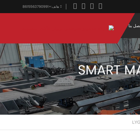
هاتف:
+8615563790991
صل بنا