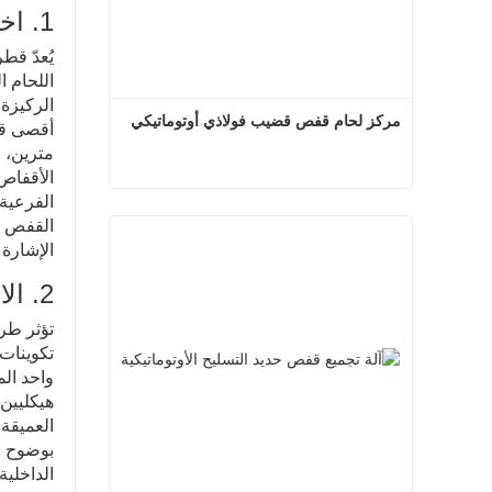
1. اختيار النموذج بناءً على قطر الركيزة
يُعدّ قط
اللحام ا
مركز لحام قفص قضيب فولاذي أوتوماتيكي
الفرعية 
مركز لحام قفص قضيب فولاذي أوتوماتيكي
القفص ا
الإشارة 
اتصل الآن
2. الاختيار بناءً على طريقة اللف
تؤثر طر
تكوينات 
واحد الم
هيكليين
العميقة 
بوضوح با
الداخلية