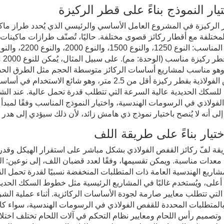
ر الركيزة في المشروع العامل الأساسي والرئيسي الذي يُحدد طراز ماكي
لمختلفة مع أقطار ركائز قصوى مختلفة. حاليًا، تُصنّف طرازات ماكينات 
أقص
الأقفاص الفولاذية بقطر ركيزة أقل من 2.5 متر، وه
للسكك الحديدية عالية السرعة التي تتطلب قدرة تحمل عالية. عند الشرا
لفولاذي في الرسومات الهندسية، واختيار النموذج المناسب وفقًا لمب
إلى أنه لا يُنصح باختيار نموذج ذي هامش زائد، لأن ذلك سيؤدي إلى هدر ف
يقة لفّ ركائز القفص الفولاذي بشكل مباشر على استقرار الهيكل وقدر
معدات مناسبة. ويمكن تقسيمها، وفقًا لعدد قضبان اللف، إلى نوعين: ال
شاريع الهندسية العامة ذات المتطلبات المنخفضة نسبيًا لقدرة تحمل الق
 أعلى، ويُستخدم غالبًا في المشاريع الرئيسية مثل خطوط السكك الحدي
التي تتطلب معايير صارمة لجودة الأساسات الركائزية. أثناء عملية الش
لمتطلبات المحددة للقفص الفولاذي في الرسومات الهندسية، سواء كان 
 وتصميم رأس اللحام ومعايير نظام التحكم في آلات اللحام تختلف اختلافًا