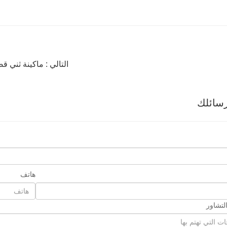
التالي : ماكينة ثني قضبان الصلب CNC: الخصائص ا
سائلك
هاتف
لتشاور