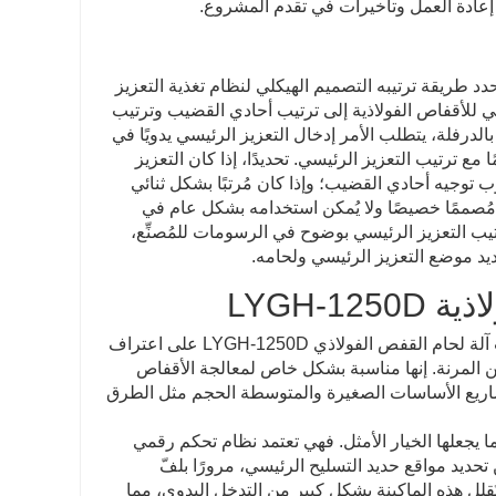
إعادة العمل وتأخيرات في تقدم المشروع.
دد طريقة ترتيبه التصميم الهيكلي لنظام تغذية التعزيز
يسي للأقفاص الفولاذية إلى ترتيب أحادي القضيب وترتيب
الدرفلة، يتطلب الأمر إدخال التعزيز الرئيسي يدويًا في
مع ترتيب التعزيز الرئيسي. تحديدًا، إذا كان التعزيز
 توجيه أحادي القضيب؛ وإذا كان مُرتبًا بشكل ثنائي
 مُصممًا خصيصًا ولا يُمكن استخدامه بشكل عام في
يب التعزيز الرئيسي بوضوح في الرسومات للمُصنِّع،
يد موضع التعزيز الرئيسي ولحامه.
LYGH-1
باعتبارها نموذجًا عالي الأداء في خط إنتاج آلة لحام القفص الفولاذي، فقد حازت آلة لحام القفص الفولاذي LYGH-1250D على اعتراف
ن المرنة. إنها مناسبة بشكل خاص لمعالجة الأقفاص
على نطاق واسع في مشاريع الأساسات الصغيرة والمتوسطة الحجم مثل الطرق
LYGH بدرجة عالية من الأتمتة، مما يجعلها الخيار الأمثل. فهي تعتمد نظام تحكم رقمي
دءًا من تحديد مواقع حديد التسليح الرئيسي، مرورًا بلفّ
 تُقلل هذه الماكينة بشكل كبير من التدخل اليدوي، مما