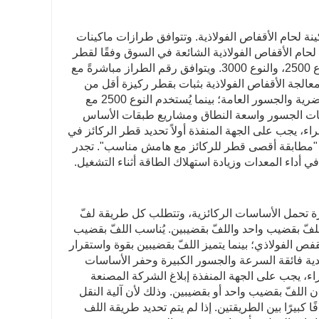
نة لحام الأقفاص الفولاذية. وتتوافق طرازات ماكينات
لحام الأقفاص الفولاذية الشائعة في السوق وفقًا لقطر
الركيزة المناسب: النوع 1250، والنوع 1500، والنوع 2000، والنوع 2200، والنوع 2500، والنوع 3000. ويتوافق رقم الطراز مباشرةً مع
ى قطر ركيزة مناسب (الوحدة: مم). على سبيل المثال، يُمكن للنوع 2000 معالجة الأقفاص الفولاذية بثبات بقطر ركيزة أقل من
مترين، وهو مناسب لمشاريع أساسات الركائز متوسطة الحجم مثل الطرق الحضرية والجسور العامة؛ بينما يُستخدم النوع 2500 مع
و شائع الاستخدام في أساسات الجسور واسعة النطاق ومشاريع طبقات الأساس
ء، يجب على الجهة المنفذة أولاً تحديد قطر الركائز في
دأ "مطابقة أقصى قطر للركائز مع هامش مناسب". تجدر
ي أداء المعدات وزيادة استهلاك الطاقة أثناء التشغيل.
ة تحمل الأساسات الركائزية، وتتطلب كل طريقة لفّ
لفّ بقضيب واحد واللفّ بقضيبين. يُناسب اللفّ بقضيب
فص الفولاذي؛ بينما يتميز اللفّ بقضيبين بقوة واستقرار
دية فائقة السرعة والجسور الكبيرة وحفر الأساسات
راء، يجب على الجهة المنفذة إبلاغ الشركة المصنعة
اللفّ بقضيب واحد أو بقضيبين. وذلك لأن آلية النقل
 كبيرًا بين الطريقتين. إذا لم يتم تحديد طريقة اللف