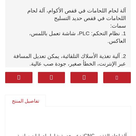
آلة لحام اللحامات في قفص الأكوام، آلة لحام
اللحامات في قفص حديد التسليح
سمات:
1. نظام التحكم: PLC، شاشة تعمل باللمس،
العاكس.
2. آلية تغذية الأسلاك التلقائية، يمكن تعديل المسافة
عبر الإنترنت، الخطأ صغير، جودة صب عالية.
3. مؤسسات قفص السحب للتحكم في التردد، دقة
تشغيل عالية.
تفاصيل المنتج
4. مع المزيد من بكرات التغذية الهيدروليكية
الأوتوماتيكية، لمنع تشوه القفص الفولاذي بسبب وزنه
الخاص.
5. مجهزة بجهاز تغذية أوتوماتيكي، وسهلة التشغيل
آلة لحام القفص CNC: دعم خدمة شامل لعمليات سلسة