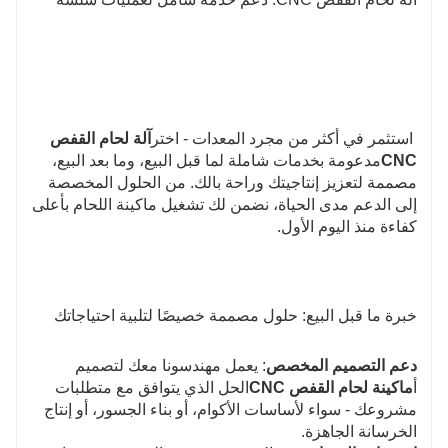
وتحسين الكفاءة.
6. قالب باستخدام حلقة القالب بالإضافة إلى
مجموعة القسطرة، يمكن استبداله بسرعة وتحويل
كمية سلك القفص الفولاذي الرئيسي.
استثمر في أكثر من مجرد المعدات - اختر
آلة لحام القفص 
CNC
مدعومة بخدمات شاملة لما قبل البيع، وما بعد البيع، 
7. أنظمة التقويم مصنوعة من مادة سبائك عالية
مصممة لتعزيز إنتاجيتك وراحة بالك. من الحلول المخصصة 
القوة، عالية القوة، مضادة للتآكل وتحسن عمر
إلى الدعم مدى الحياة، نضمن لك تشغيل ماكينة اللحام بأعلى 
الأجزاء المتآكلة
كفاءة منذ اليوم الأول.
خبرة ما قبل البيع: حلول مصممة خصيصًا لتلبية احتياجاتك
دعم التصميم المخصص
: يعمل مهندسونا معك لتصميم
أ
ماكينة لحام القفص CNC
الحل الذي يتوافق مع متطلبات
مشروعك - سواء لأساسات الأكوام، أو بناء الجسور، أو إنتاج
الخرسانة الجاهزة.