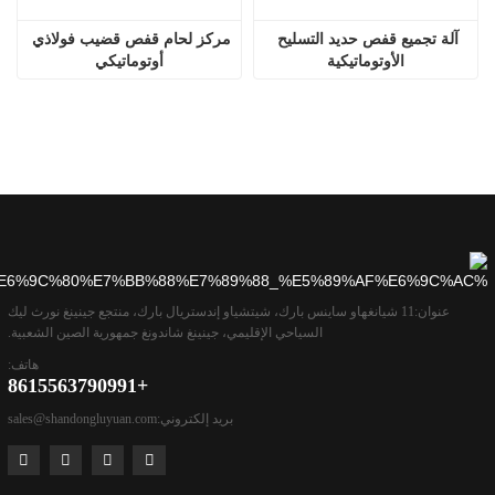
آلة تجميع قفص حديد التسليح 
مركز لحام قفص قضيب فولاذي 
الأوتوماتيكية
أوتوماتيكي
عنوان:
11 شيانغهاو ساينس بارك، شيتشياو إندستريال بارك، منتجع جينينغ نورث ليك
السياحي الإقليمي، جينينغ شاندونغ جمهورية الصين الشعبية.
هاتف:
+8615563790991
بريد إلكتروني:
sales@shandongluyuan.com