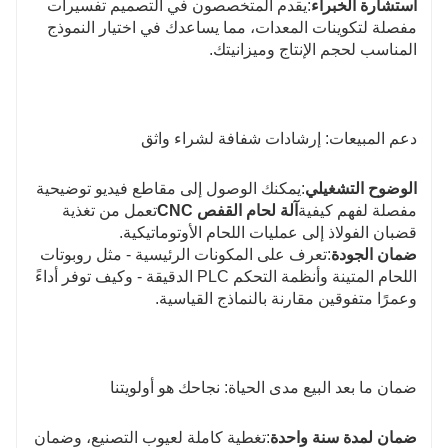
استشارة الخبراء
:يقدم المتخصصون في التصميم تفسيرات
مفصلة لتكوينات المعدات، مما يساعدك في اختيار النموذج
المناسب لحجم الإنتاج وميزانيتك.
دعم المبيعات: إرشادات شفافة لشراء واثق
الوضوح التشغيلي
:يمكنك الوصول إلى مقاطع فيديو توضيحية
مفصلة لفهم كيفية
آلة لحام القفص CNC
تعمل من تغذية
قضبان الفولاذ إلى عمليات اللحام الأوتوماتيكية.
ضمان الجودة
:تعرف على المكونات الرئيسية - مثل روبوتات
اللحام المتينة وأنظمة التحكم PLC الدقيقة - وكيف توفر أداءً
وعمرًا متفوقين مقارنة بالنماذج القياسية.
ضمان ما بعد البيع مدى الحياة: نجاحك هو أولويتنا
ضمان لمدة سنة واحدة
:تغطية كاملة لعيوب التصنيع، وضمان