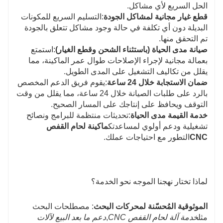
الحل السريع لأي مشاكل.
قطع غيار مجانية لمشاكل الجودة
:التسليم السريع للمكونات
البديلة دون أي تكلفة في حالة وجود مشاكل تتعلق بالجودة
تم التحقق منها.
صيانة مدى الحياة (باستثناء الشحن وقطع الغيار)
:استمتع
بعمالة مجانية لإجراء الإصلاحات طوال عمر الماكينة، مما
يقلل من تكاليف التشغيل على المدى الطويل.
ضمان الاستجابة خلال 24 ساعة
:يقوم فريق الدعم المخصص
بالرد على طلبات الصيانة خلال 24 ساعة، مما يقلل من وقت
التوقف ويحافظ على إنتاجك على المسار الصحيح.
خدمة القيمة مدى الحياة
:تحديثات منتظمة للبرامج ونصائح
تشغيلية ودعم أولوي لمساعدتك
ماكينة لحام القفص
CNC
التطور مع احتياجات عملك.
لماذا تختار نهجنا الموجه نحو الخدمة؟
الموثوقية المُحسّنة لمحركات البحث
: مصطلحات البحث
مثل
خدمة آلة لحام القفص CNC
,
دعم ما بعد البيع لآلات