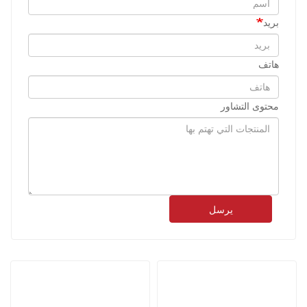
بريد
هاتف
محتوى التشاور
يرسل