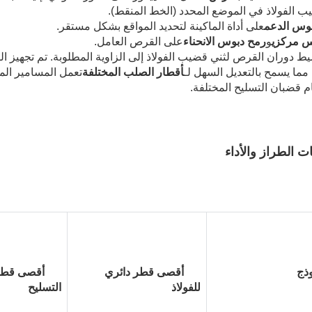
 الفولاذ في الموضع المحدد (الخط المنقط).
وس الدعم
على أداة الماكينة لتحديد المواقع بشكل مستقر.
 مركزي
و
رمح دبوس الانحناء
على القرص العامل.
يط دوران القرص لثني قضيب الفولاذ إلى الزاوية المطلوبة. تم تجهيز 
، مما يسمح بالتعديل السهل لـ
أقطار الصلب المختلفة
تعمل المسامير المر
 قضبان التسليح المختلفة.
 الطراز والأداء
ذج
أقصى قطر دائري 
للفولاذ
التسليح