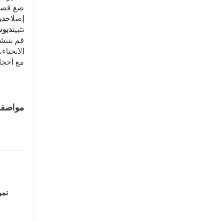
ضع قضيب
إصلاح
دب
تثبيت
دبوس
قم بتنش
الانحناء
مع أحجام
مواصفات
نمو