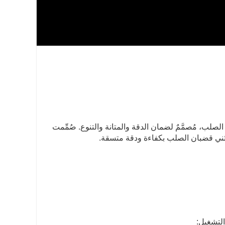
حلٌّ محوريٌّ في صناعة معالجة الصلب، مُصمَّمٌ لضمان الدقة والمتانة والتنوع. صُمِّمت 
تضمن ثني قضبان الصلب بكفاءة ودقة متسقة.
التشغيل: