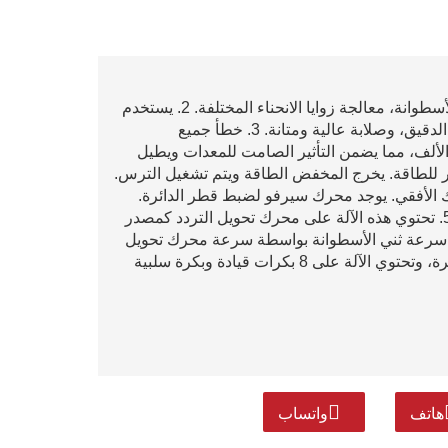
1. التحكم في شاشة اللمس CNC، محرك سيرفو لثني الأسطوانة، معالجة زوايا الانحناء المختلفة. 2. يستخدم
القالب 45# إخماد كامل للكروم الصلب والطلاء والطحن الدقيق، وصلابة عالية ومتانة. 3. خطأ جميع
لألف، مما يضمن التأثير الصامت للمعدات ويطيل
ي كمصدر للطاقة. يخرج المخفض الطاقة ويتم تشغيل الترس.
الأفقي. يوجد محرك سيرفو لضبط قطر الدائرة.
تحتوي الآلة على 8 بكرات قيادة وبكرة ثني علوية واحدة. 5. تحتوي هذه الآلة على محرك تحويل التردد كمصدر
 سرعة ثني الأسطوانة بواسطة سرعة محرك تحويل
التردد. يوجد محرك سيرفو كبير يستخدم لضبط قطر الدائرة، وتحتوي الآلة على 8 بكرات قيادة وبكرة سلبية
هاتف
واتساب