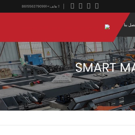
هاتف:
+8615563790991
صل بنا