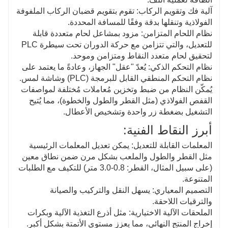
آلية فك وتقويم الركاب: تقوم بتقويم قضبان الركاب الملفوفة
الفولاذية وتنقلها بدقة وفقًا للمسافة المحددة.
نظام اللحام المتزامن: مزود بمشاعل لحام متعددة قابلة
للتعديل، والتي تتزامن مع حركة الدوران تحت سيطرة PLC
لتحقيق لحام متعدد النقاط ومتزامن وموحد.
نظام التحكم الذكي: يُعدّ "عقل" الجهاز، وعادةً ما يعتمد على
نظام التحكم المنطقي القابل للبرمجة (PLC) وشاشة لمس.
يُمكّن النظام من ضبط وتخزين مُعاملات مُختلفة لمواصفات
القفص الفولاذي (مثل القطر والطول والخطوة)، مما يُتيح
التشغيل بضغطة زر واحدة وتشخيص الأعطال.
أبرز النقاط الفنية:
المعلمات القابلة للتعديل: يمكن تعديل المعلمات الرئيسية
مثل القطر والطول والملعب بشكل مرن ضمن نطاق معين
(على سبيل المثال، القطر: 0.8-3.0 متر) للتكيف مع الطلبات
المتنوعة.
التصميم المعياري: يسهل النقل والتركيب والصيانة
والترقيات اللاحقة.
الملحقات الآلية الاختيارية: مثل أذرع التغذية الآلية وبكرات
إخراج المنتج النهائي، مما يعزز مستوى الأتمتة بشكل أكبر.