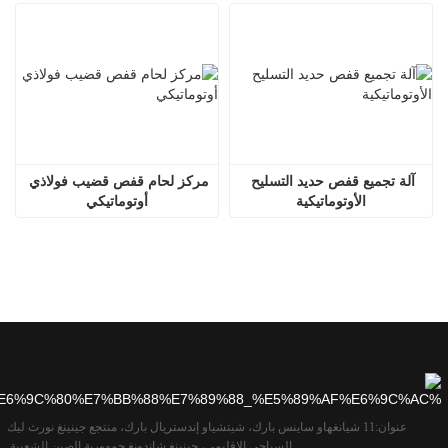
آلة تجميع قفص حديد التسليح 
مركز لحام قفص قضيب فولاذي 
الأوتوماتيكية
أوتوماتيكي
عنوان:
11 شيانغهاو ساينس بارك، شيتشياو إندستريال بارك، منتجع جينينغ نورث ليك
السياحي الإقليمي، جينينغ شاندونغ جمهورية الصين الشعبية.