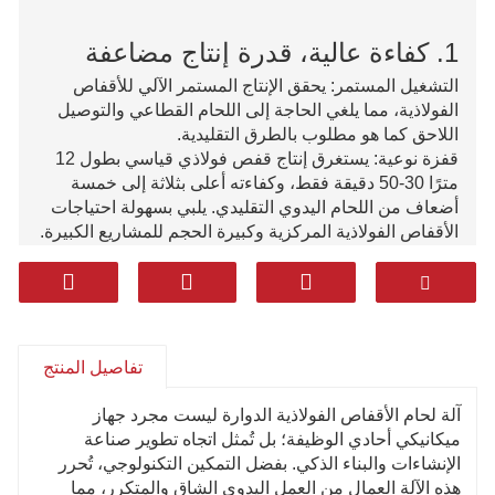
1. كفاءة عالية، قدرة إنتاج مضاعفة
التشغيل المستمر: يحقق الإنتاج المستمر الآلي للأقفاص
الفولاذية، مما يلغي الحاجة إلى اللحام القطاعي والتوصيل
اللاحق كما هو مطلوب بالطرق التقليدية.
قفزة نوعية: يستغرق إنتاج قفص فولاذي قياسي بطول 12
مترًا 30-50 دقيقة فقط، وكفاءته أعلى بثلاثة إلى خمسة
أضعاف من اللحام اليدوي التقليدي. يلبي بسهولة احتياجات
الأقفاص الفولاذية المركزية وكبيرة الحجم للمشاريع الكبيرة.
2. جودة ممتازة وأداء ثابت
مخرجات قياسية: يتم التحكم فيها بدقة بواسطة أجهزة
الكمبيوتر أو PLC (وحدة التحكم المنطقية القابلة للبرمجة)،
وهي تضمن مسافة موحدة بين القضبان الرئيسية والركاب،
تفاصيل المنتج
ونقاط اللحام الكاملة والثابتة، والامتثال الكامل لمواصفات
التصميم.
آلة لحام الأقفاص الفولاذية الدوارة ليست مجرد جهاز
جودة قابلة للتحكم: تتجنب هذه التقنية بشكل أساسي
ميكانيكي أحادي الوظيفة؛ بل تُمثل اتجاه تطوير صناعة
المشاكل الناتجة عن العمليات اليدوية، مثل اللحامات
الإنشاءات والبناء الذكي. بفضل التمكين التكنولوجي، تُحرر
المفقودة، واللحامات الزائفة، وعدم تساوي المسافات. كما
هذه الآلة العمال من العمل اليدوي الشاق والمتكرر، مما