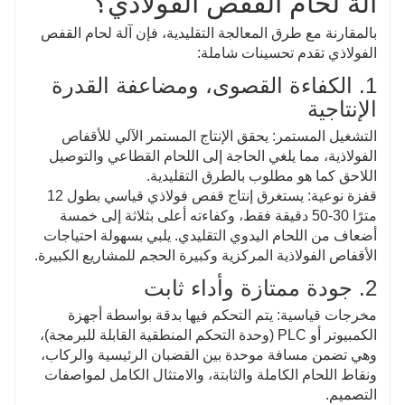
آلة لحام القفص الفولاذي؟
بالمقارنة مع طرق المعالجة التقليدية، فإن آلة لحام القفص
الفولاذي تقدم تحسينات شاملة:
1. الكفاءة القصوى، ومضاعفة القدرة
الإنتاجية
التشغيل المستمر: يحقق الإنتاج المستمر الآلي للأقفاص
الفولاذية، مما يلغي الحاجة إلى اللحام القطاعي والتوصيل
اللاحق كما هو مطلوب بالطرق التقليدية.
قفزة نوعية: يستغرق إنتاج قفص فولاذي قياسي بطول 12
مترًا 30-50 دقيقة فقط، وكفاءته أعلى بثلاثة إلى خمسة
أضعاف من اللحام اليدوي التقليدي. يلبي بسهولة احتياجات
الأقفاص الفولاذية المركزية وكبيرة الحجم للمشاريع الكبيرة.
2. جودة ممتازة وأداء ثابت
مخرجات قياسية: يتم التحكم فيها بدقة بواسطة أجهزة
الكمبيوتر أو PLC (وحدة التحكم المنطقية القابلة للبرمجة)،
وهي تضمن مسافة موحدة بين القضبان الرئيسية والركاب،
ونقاط اللحام الكاملة والثابتة، والامتثال الكامل لمواصفات
التصميم.