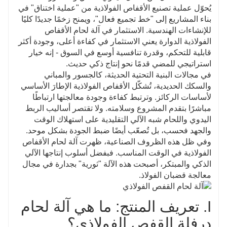
تضمن قوة وصلابة وتماسك القفص الفولاذي بشكل موثوق.
يُحوّل عملية تصنيع الأقفاص الفولاذية من "عملية اختناق" في
3. خفض كبير في التكاليف، وتحسين
بناء المشاريع إلى "خط تجميع فعال"، ويمنح زخمًا جديدًا كليًا
للإنشاءات الهندسية. الاستثمار في آلة لحام الأقفاص
الفوائد
الفولاذية الدوارة يعني الاستثمار في كفاءة أعلى، وجودة أكثر
انخفاض كبير في تكاليف العمالة: لا يتطلب الأمر سوى عامل
قابلية للتحكم، وقدرة تنافسية أوسع في السوق - إنه خيار
أو عاملين لمراقبة العملية، وتحميل المواد، وتفريغ المنتجات
استراتيجي للمضي قدمًا نحو إنتاج ذكي حديث.
النهائية لإتمام سير العمل بالكامل. وبالمقارنة مع الفرق
في مجالات البنية التحتية الحديثة، كالجسور والمباني
التقليدية المكونة من 6 إلى 8 أشخاص، يمكن خفض تكاليف
والسكك الحديدية، تُشكّل الأقفاص الفولاذية الإطارَ الأساسي
العمالة بأكثر من 60%.
لأساسات الركائز. وترتبط كفاءة وجودة معالجتها ارتباطًا
انخفاض المواد الاستهلاكية والخسائر: فهو يتحكم بدقة في
مباشرًا بتقدم المشروع وسلامته. ولا تقتصر أساليب الربط
استخدام المواد، مما يقلل من هدر قضبان الفولاذ والاستهلاك
اليدوي واللحام شبه الآلي التقليدية على استهلاك الوقت
المفرط لمواد اللحام، مما يؤدي إلى انخفاض كبير في
والجهد فحسب، بل تُصعّب أيضًا ضبط الجودة بشكل موحد.
تكاليف الإنتاج الإجمالية.
وفي ظل هذه الظروف الصناعية، ظهرت آلة لحام الأقفاص
الفولاذية في الوقت المناسب. فبفضل أسلوب إنتاجها الآلي
4. السلامة وحماية البيئة وتحسين
الذكي والمبتكر، أصبحت هذه الآلة "ثورية" بجدارة في مجال
ظروف العمل
معالجة قضبان الفولاذ.
السلامة التشغيلية: لم يعد العمال بحاجة إلى القيام بعمليات
لحام عالية الكثافة وعالية المخاطر في مجموعات كثيفة من
I. تعريف المنتج: ما هي آلة لحام
قضبان الفولاذ، مما يقلل بشكل كبير من مخاطر الإصابات
الميكانيكية والصدمات الكهربائية.
درفلة القفص الفولاذي؟