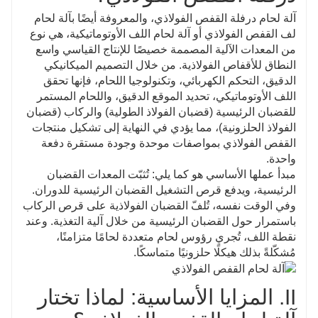
الصديقة للبيئة: يتم دمج المعدات عادة مع نظام تنقية أبخرة
اللحام، مما يحسن بيئة العمل ويلبي متطلبات البناء الأخضر
آلة لحام درفلة القفص الفولاذي، والمعروفة أيضًا بآلة لحام
الحديث.
لف القفص الفولاذي أو آلة لحام اللف الأوتوماتيكية، هي نوع
من المعدات الآلية المصممة خصيصًا للإنتاج القياسي واسع
النطاق للأقفاص الفولاذية. من خلال التصميم الميكانيكي
الدقيق، التحكم الكهربائي، وتكنولوجيا اللحام، فإنها تحقق
اللف الأوتوماتيكي، تحديد الموقع الدقيق، واللحام المستمر
للقضبان الرئيسية (قضبان الفولاذ الطولية) والركاب (قضبان
الفولاذ الحلزونية)، مما يؤدي في النهاية إلى تشكيل منتجات
القفص الفولاذي بمواصفات موحدة وجودة مستقرة دفعة
واحدة.
مبدأ عملها الأساسي هو كما يلي: تُثبّت المعدات القضبان
الرئيسية، ويدفع قرص التشغيل القضبان الرئيسية للدوران.
وفي الوقت نفسه، تُلفّ القضبان الفولاذية على قرص الركاب
باستمرار حول القضبان الرئيسية من خلال آلية التغذية. وعند
نقطة اللف، تُجري رؤوس لحام متعددة لحامًا متزامنًا،
مُشكّلةً بذلك هيكلًا حلزونيًا متماسكًا.
II. المزايا الأساسية: لماذا تختار