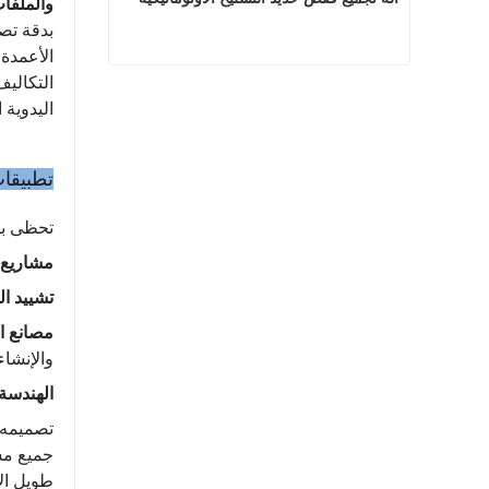
والملفا
بدقة تصل
الأعمدة،
التكاليف
آلة تجميع قفص حديد التسليح الأوتوماتيكية
اليدوية ا
اتصل الآن
تطبيقات
تحظى بث
مشاريع 
تشييد ال
مصانع ا
والإنشاء
الهندسة 
تصميمه 
جميع مست
طويل ال