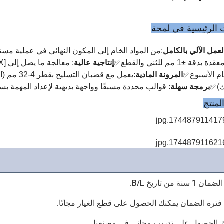
 الرئيسية في لمحة
عمل الآلي بالكامل
:من المواد الخام إلى المكون النهائي في عملية مس
قة ±1 مم للثني والقطع✅
إنتاجية عالية
ام الأسبوع✅
المرونة المادية
:يعمل مع قض
ك)✅
برمجة سهلة
: قوالب محددة مسبقًا وواجهة بديهية لإعداد المهمة ب
منتج