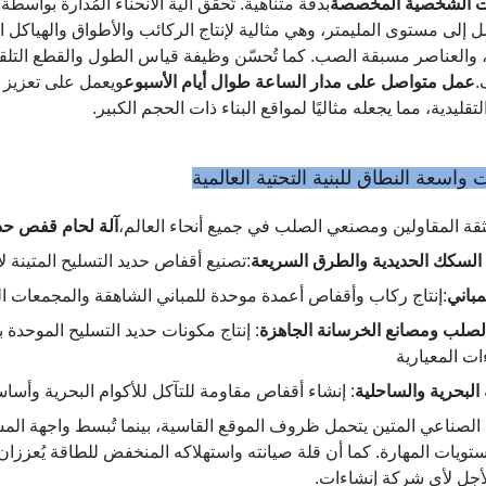
ت الشخصية المخصصة
 إلى مستوى المليمتر، وهي مثالية لإنتاج الركائب والأطواق والهياكل ا
 والعناصر مسبقة الصب. كما تُحسّن وظيفة قياس الطول والقطع التلقائية
.
عمل متواصل على مدار الساعة طوال أيام الأسبوع
لتقليدية، مما يجعله مثاليًا لمواقع البناء ذات الحجم الكبير.
 واسعة النطاق للبنية التحتية العالمية
قة المقاولين ومصنعي الصلب في جميع أنحاء العالم،
آلة لحام قفص حدي
السكك الحديدية والطرق السريعة
:تصنيع أقفاص حديد التسليح المتينة 
مباني
:إنتاج ركاب وأقفاص أعمدة موحدة للمباني الشاهقة والمجمعات ال
لصلب ومصانع الخرسانة الجاهزة
: إنتاج مكونات حديد التسليح الموحدة 
ات المعيارية
البحرية والساحلية
: إنشاء أقفاص مقاومة للتآكل للأكوام البحرية وأساس
الصناعي المتين يتحمل ظروف الموقع القاسية، بينما تُبسط واجهة الم
ويات المهارة. كما أن قلة صيانته واستهلاكه المنخفض للطاقة يُعززان 
أجل لأي شركة إنشاءات.