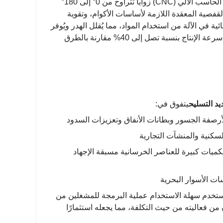
بدقة متناهية. تُحقق آلية الانحناء المُدارة بواسطة الحاسب الآلي (CNC) زوايا تتراوح من 0° إلى 180°
لقفصية المعقدة اللازمة لأساسات الأكوام، وتقوية
 في الآلة من استخدام المواد، مما يُقلل الهدر ويُوفر
ويعمل على تعزيز سرعة الإنتاج بنسبة تصل إلى 40% مقارنة بالطرق
د التسليح
يتفوق في:
لأرصفة الجسور وبطانات الأنفاق وتعزيزات السدود
سكنية والمنشآت التجارية
بكميات كبيرة للعناصر الخرسانية مسبقة الإجهاد
ات الأسوار البحرية
ستخدم سهلة الاستخدام عملية البرمجة للمشغلين من
من فعاليته من حيث التكلفة، مما يجعله استثمارًا