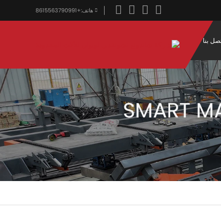
هاتف:
+8615563790991
صل بنا