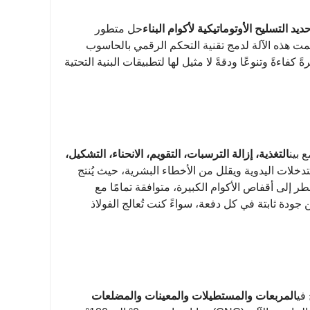
د التسليح الأوتوماتيكية لأكوام البناء
حل متطور
ت هذه الآلة لدمج تقنية التحكم الرقمي بالحاسوب
كفاءةً وتنوعًا ودقةً لا مثيل لها لتطبيقات البنية التحتية
 بين
التغذية، إزالة الترسبات، التقويم، الانحناء، التشكيل،
CNC متطور، مما يُغني عن التدخلات اليدوية ويقلل من الأخطاء البشرية، حيث يُنتج
 إلى أقفاص الأكوام الكبيرة، متوافقة تمامًا مع
 جودة ثابتة في كل دفعة، سواءً كنت تُعالج الفولاذ
في
المربعات والمستطيلات والمعينات والمضلعات