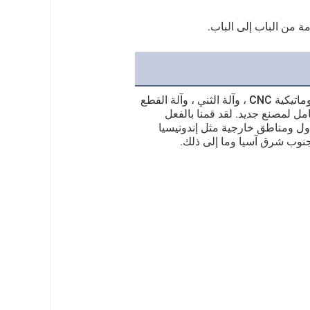
نحن الشركة المصنعة لآلة لحام قفص الأكوام ، وآلة ثني القضبان الفولاذية الأوتوماتيكية CNC ، وآلة الثني ، وآلة القطع
امل لمصنع جديد. لقد قمنا بالفعل
 دول ومناطق خارجية مثل إندونيسيا
وجنوب شرق آسيا وما إلى ذلك.