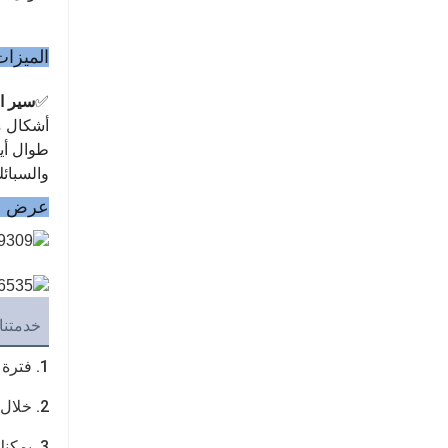
الميزات
✅
سير ال
أشكال معقدة بد
طوال أي
والسبائ
عرض ال
خدمتنا
1. فترة الضمان 1 سنة من تاريخ B/L.
2. خلال فترة الضمان يمكنك الحصول على قطع الغيار مجانًا.
3. يمكنك الحصول على تدريب مجاني في مصنعنا.