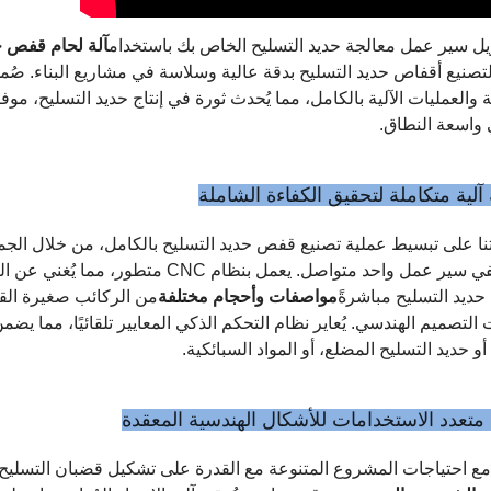
يل سير عمل معالجة حديد التسليح الخاص بك باستخدام
آلة لحام قفص حدي
صنيع أقفاص حديد التسليح بدقة عالية وسلاسة في مشاريع البناء. صُمم
 والعمليات الآلية بالكامل، مما يُحدث ثورة في إنتاج حديد التسليح، موفرةً 
 واسعة النطاق.
آلية متكاملة لتحقيق الكفاءة الشاملة
نا على تبسيط عملية تصنيع قفص حديد التسليح بالكامل، من خلال الجمع
في سير عمل واحد متواصل. يعمل بنظام 
ديد التسليح مباشرةً
مواصفات وأحجام مختلفة
من الركائب صغيرة القطر
التصميم الهندسي. يُعاير نظام التحكم الذكي المعايير تلقائيًا، مما يضمن
و حديد التسليح المضلع، أو المواد السبائكية.
تعدد الاستخدامات للأشكال الهندسية المعقدة
مع احتياجات المشروع المتنوعة مع القدرة على تشكيل قضبان التسليح 