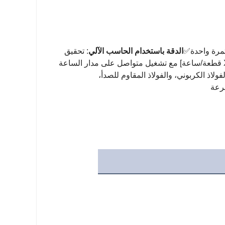
تمرة واحدة✅
الدقة باستخدام الحاسب الآلي
: تحقيق
: معالجة ما يصل إلى [X قطعة/ساعة] مع تشغيل متواصل على مدار الساعة
بان التسليح بقطر 4-32 مم (الفولاذ الكربوني، والفولاذ المقاوم للصدأ،
سرعة