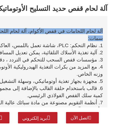
آلة لحام قفص حديد التسليح الأوتوماتيك
آلة لحام اللحامات في قفص الأكوام، آلة لحام الل
سمات:
1. نظام التحكم: PLC، شاشة تعمل باللمس، العاكس.
2. آلية تغذية الأسلاك التلقائية، يمكن تعديل المسافة عبر الإنترنت، الخطأ صغير، جودة صب عالية.
3. مؤسسات قفص السحب للتحكم في التردد ، دقة تشغيل عالية.
4. مع المزيد من بكرات التغذية الهيدروليكية الأو
وزنه الخاص.
5. مجهزة بجهاز تغذية أوتوماتيكي، وسهلة التشغيل وتحسين الكفاءة.
6. قالب باستخدام حلقة القالب بالإضافة إلى مج
كمية سلك القفص الفولاذي الرئيسي.
7. أنظمة التقويم مصنوعة من مادة سبائك عالية ا
الأجزاء المتآكلة
اتصل الآن
بريد إلكتروني