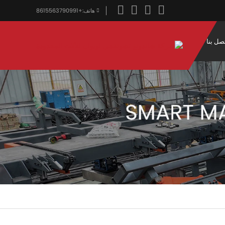
هاتف:
+8615563790991
صل بنا