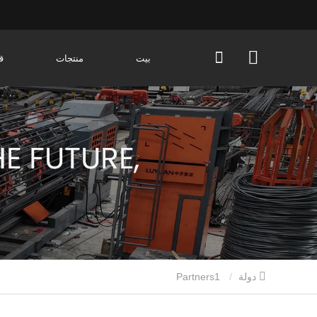
بيت
منتجات
ق
دولة
Partners1